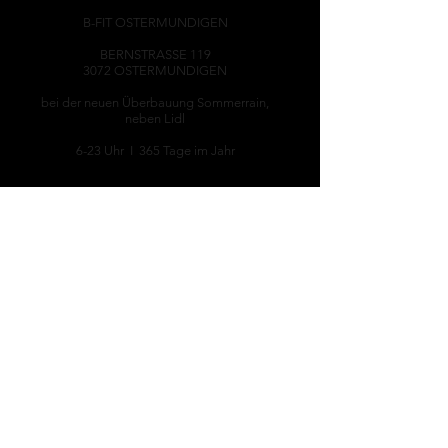
B-FIT OSTERMUNDIGEN
BERNSTRASSE 119
3072 OSTERMUNDIGEN
bei der neuen Überbauung Sommerrain,
neben Lidl
6-23 Uhr I 365 Tage im Jahr
Contact Us
info@b-fit.ch
B-FIT GmbH