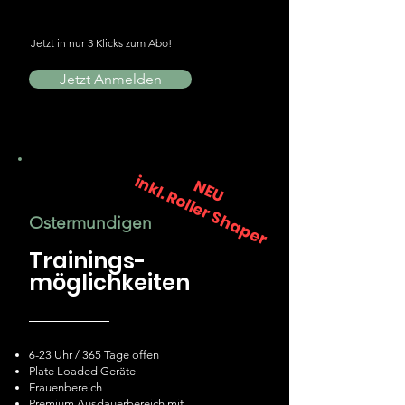
Jetzt in nur 3 Klicks zum Abo!
Jetzt Anmelden
inkl. Roller Shaper
NEU
Ostermundigen
Trainings-
möglichkeiten
6-23 Uhr / 365 Tage offen
Plate Loaded Geräte
Frauenbereic
h
Premium Ausdauerbereich mit