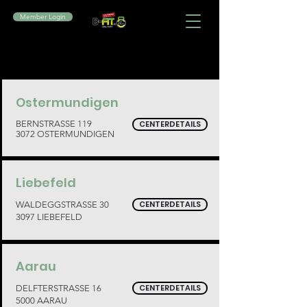
Member Login
Ostermundigen
BERNSTRASSE 119
CENTERDETAILS
3072 OSTERMUNDIGEN
Liebefeld
CENTERDETAILS
WALDEGGSTRASSE 30
3097 LIEBEFELD
Aarau
CENTERDETAILS
DELFTERSTRASSE 16
5000 AARAU