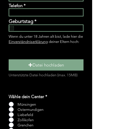
Telefon
r
Geburtstag
*
e
q
u
Wenn du unter 18 Jahren alt bist, lade hier die
i
Einverständniserklärung
deiner Eltern hoch:
r
e
d
Datei hochladen
Unterstützte Datei hochladen (max. 15MB)
Wähle dein Center
*
Münsingen
Ostermundigen
Liebefeld
Zollikofen
Grenchen